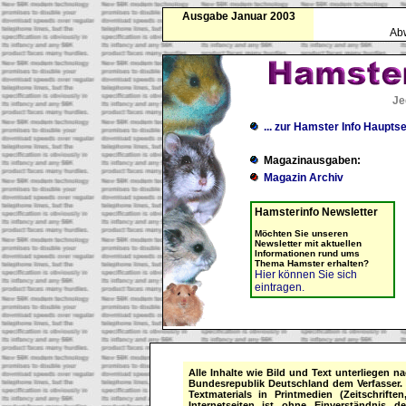
Ausgabe Januar 2003
Ab
Je
... zur Hamster Info Hauptse
Magazinausgaben:
Magazin Archiv
Hamsterinfo Newsletter
Möchten Sie unseren
Newsletter mit aktuellen
Informationen rund ums
Thema Hamster erhalten?
Hier können Sie sich
eintragen.
Alle Inhalte wie Bild und Text unterliegen 
Bundesrepublik Deutschland dem Verfasser. 
Textmaterials in Printmedien (Zeitschrift
Internetseiten ist ohne Einverständnis d