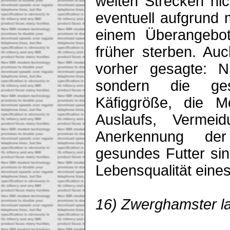
weiten Strecken ni
eventuell aufgrund
einem Überangebot
früher sterben. Auc
vorher gesagte: Ni
sondern die ges
Käfiggröße, die Mö
Auslaufs, Vermeid
Anerkennung de
gesundes Futter si
Lebensqualität eine
16) Zwerghamster lau