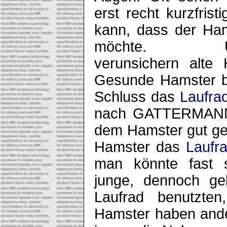
erst recht kurzfris
kann, dass der Ham
möchte. Umge
verunsichern alte
Gesunde Hamster b
Schluss das
Laufra
nach GATTERMANN e
dem Hamster gut geh
Hamster das
Laufr
man könnte fast s
junge, dennoch ge
Laufrad benutzte
Hamster haben ande