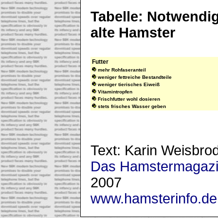
Tabelle: Notwendi
alte Hamster
Futter
mehr Rohfaseranteil
weniger fettreiche Bestandteile
weniger tierisches Eiweiß
Vitamintropfen
Frischfutter wohl dosieren
stets frisches Wasser geben
Text: Karin Weisbro
Das Hamstermagaz
2007
www.hamsterinfo.de