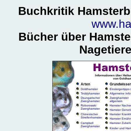
Buchkritik Hamster
www.ha
Bücher über Hamster 
Nagetier
Informationen über Haltu
von Goldham
Arten
Grundwisse
Goldhamster
Einsteigertipps
Teddyhamster
Allgemeine Info
Dsungarischer
Zwerghamster
Zwerghamster
allgemein
Roborowski
Hamster Nachw
Zwerghamster
Hamster Geneti
Chinesischer
Hamster Krankh
Streifenhamster
Hamster Ernäh
Campbell
Hamster Zubeh
Zwerghamster
Kinder und Ham