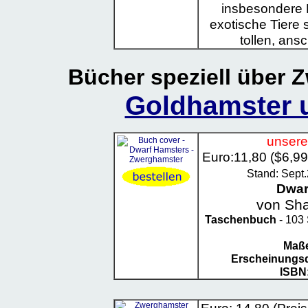
insbesondere M
exotische Tiere 
tollen, ans
Bücher speziell über
Z
Goldhamster 
unsere
Euro:11,80 ($6,9
Stand: Sept
Dwar
von Sha
Taschenbuch
- 103 
Maß
Erscheinungs
ISBN