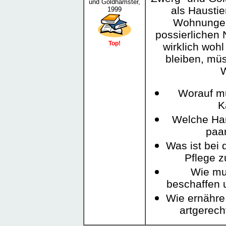
und Goldhamster,
als Haustie
1999
Wohnungen
possierlichen 
Top!
wirklich woh
bleiben, mü
W
Worauf mu
K
Welche Ha
paa
Was ist bei
Pflege z
Wie mu
beschaffen 
Wie ernähre
artgerec