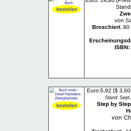
Euro: 14,80 (Prei
Stand
Zwe
von S
Broschiert
, 80
Erscheinungsd
ISBN:
Euro:5,92 ($ 3,50
Stand: Sept
Step by Ste
H
von Ch