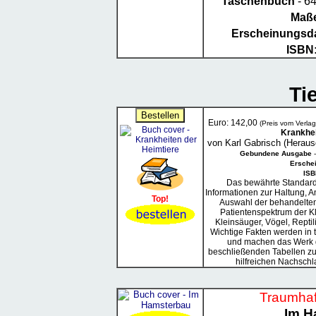
Taschenbuch
- 64
Maß
Erscheinungsd
ISBN
Ti
Euro: 142,00
(Preis vom Verl
Krankhei
von Karl Gabrisch (Heraus
Gebundene Ausgabe
-
Ersche
ISB
Das bewährte Standard
Informationen zur Haltung, 
Top!
Auswahl der behandelten 
Patientenspektrum der Kl
Kleinsäuger, Vögel, Reptil
Wichtige Fakten werden in
und machen das Werk g
beschließenden Tabellen z
hilfreichen Nachschla
Traumhaf
Im H