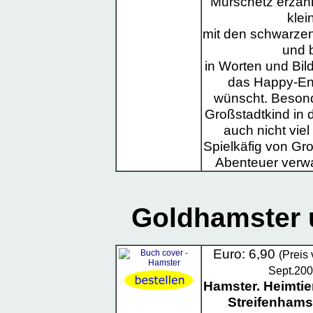
Murschetz erzähl
klei
mit den schwarze
und 
in Worten und Bil
das Happy-En
wünscht. Besond
Großstadtkind in
auch nicht viel
Spielkäfig von Gr
Abenteuer verwal
Goldhamster 
Euro: 6,90
(Preis
Sept.200
Hamster. Heimtie
Streifenhams