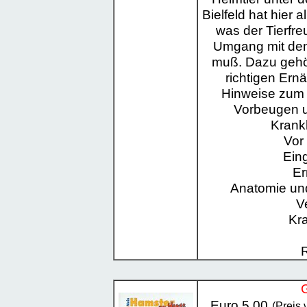
Bielfeld hat hier
was der Tierfre
Umgang mit de
muß. Dazu gehö
richtigen Ern
Hinweise zum 
Vorbeugen 
Krankh
Vor
Ein
Er
Anatomie und
V
Kra
G
Euro 5,00
(Preis