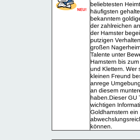
beliebtesten Heimt
NEU!
häufigsten gehalt
bekanntem goldige
der zahlreichen an
der Hamster begei
putzigen Verhalten
großen Nagerheim 
Talente unter Bewe
Hamstern bis zum
und Klettern. Wer 
kleinen Freund bes
anrege Umgebung b
an diesem munte
haben.Dieser GU Ti
wichtigen Informa
Goldhamstern ein 
abwechslungsreic
können.