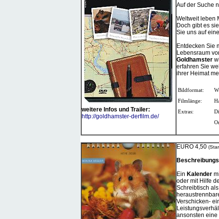
Auf der Suche 
Weltweit leben 
Doch gibt es si
Sie uns auf ein
Entdecken Sie m
Lebensraum v
Goldhamster
wi
erfahren Sie we
ihrer Heimat me
Bildformat:
W
Filmlänge:
Ha
weitere Infos und Trailer:
Extras:
D
http://goldhamster-derfilm.de/
Or
EURO 4,50
(Sta
Beschreibungst
Ein
Kalender
m
oder mit Hilfe d
Schreibtisch al
heraustrennbare
Verschicken- ei
Leistungsverhä
ansonsten eine 