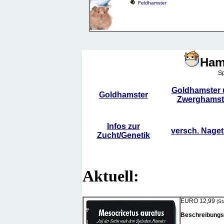
Feldhamster
Ham
Sp
Goldhamster
Goldhamster
Zwerghamst
Infos zur
versch. Naget
Zucht/Genetik
Aktuell:
EURO 12,99
(St
Beschreibungs