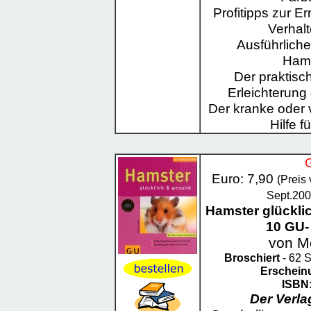
Profitipps zur 
Verhal
Ausführliche
Hams
Der praktisc
Erleichterung 
Der kranke oder 
Hilfe 
G
Euro: 7,90
(Preis
Sept.200
Hamster glückli
10 GU- 
von M
Broschiert
- 62 S
Erschein
ISBN
Der Verl