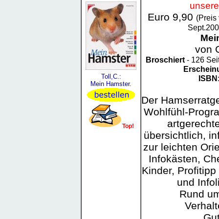
unsere
Euro 9,90
(Preis
Sept.200
Mei
von C
Broschiert
- 126 Sei
Erschein
Toll,C.:
ISBN
Mein Hamster.
Der Hamserratg
Wohlfühl-Progr
artgerecht
Top!
übersichtlich, i
zur leichten Ori
Infokästen, Che
Kinder, Profiti
und Infol
Rund um
Verhal
Gut