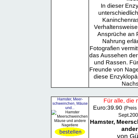
In dieser Enz
unterschiedlic
Kaninchenrass
Verhaltensweise
Ansprüche an P
Nahrung erlä
Fotografien vermit
das Aussehen der 
und Rassen. Für
Freunde von Naget
diese Enzyklopäd
Nachs
Hamster, Meer-
Für alle, die
schweinchen, Mäuse
Euro:39.90
(Preis
und...
Sept.200
Hamster, Meers
ander
von Gü