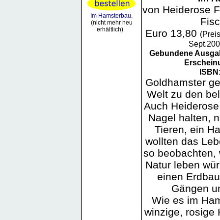
von Heiderose F
Im Hamsterbau.
Fis
(nicht mehr neu
erhältlich)
Euro 13,80
(Prei
Sept.200
Gebundene Ausga
Erschein
ISBN
Goldhamster ge
Welt zu den bel
Auch Heiderose
Nagel halten, n
Tieren, ein H
wollten das Leb
so beobachten, 
Natur leben wür
einen Erdbau
Gängen u
Wie es im Ham
winzige, rosige