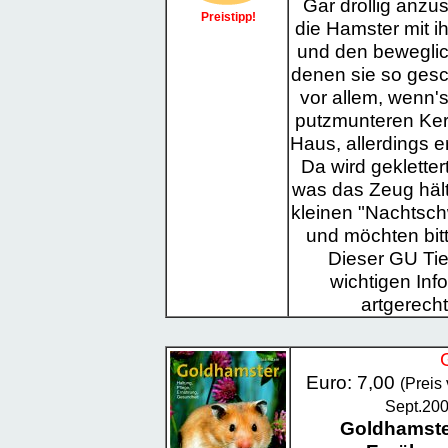
Gar drollig anzu
Preistipp!
die Hamster mit i
und den beweglic
denen sie so gesc
vor allem, wenn'
putzmunteren Ker
Haus, allerdings 
Da wird gekletter
was das Zeug hält
kleinen "Nachtsch
und möchten bitt
Dieser GU Tie
wichtigen Inf
artgerech
Euro: 7,00
(Preis
Sept.20
Goldhamster