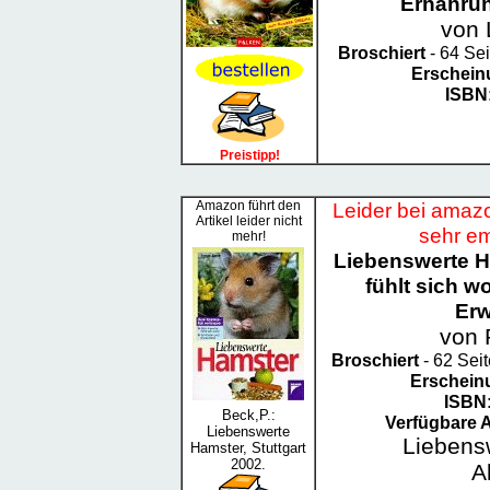
Ernährun
von 
Broschiert
- 64 Sei
Erschein
ISBN
Preistipp!
Amazon führt den
Leider bei amazo
Artikel leider nicht
sehr em
mehr!
Liebenswerte H
fühlt sich w
Erw
von 
Broschiert
- 62 Sei
Erschein
ISBN
Beck,P.:
Verfügbare 
Liebenswerte
Liebens
Hamster, Stuttgart
2002.
A