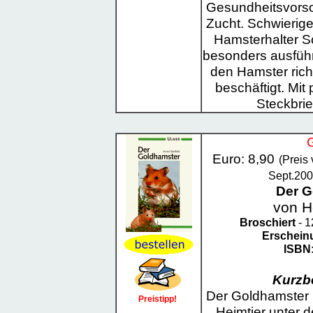
Gesundheitsvorso
Zucht. Schwierig
Hamsterhalter Sch
besonders ausführl
den Hamster richt
beschäftigt. Mi
Steckbrie
G
Euro: 8,90
(Preis
Sept.200
Der G
von Ho
Broschiert
- 1
Erschein
ISBN
Kurzb
Der Goldhamster i
Preistipp!
Heimtier unter 