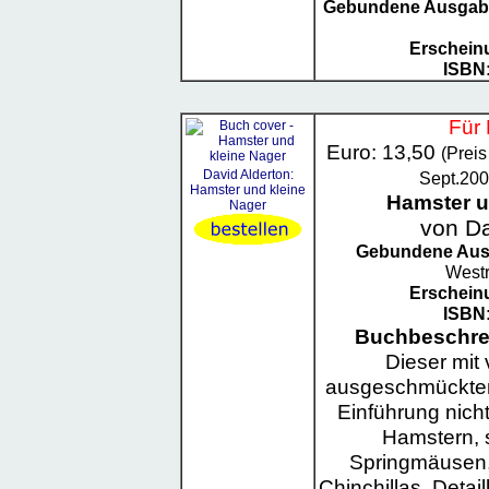
Gebundene Ausgab
Erschein
ISBN
Für 
Euro: 13,50
(Prei
David Alderton:
Sept.200
Hamster und kleine
Hamster u
Nager
von Da
Gebundene Au
Westr
Erschein
ISBN
Buchbeschre
Dieser mit 
ausgeschmückter 
Einführung nicht
Hamstern, 
Springmäusen,
Chinchillas. Detai