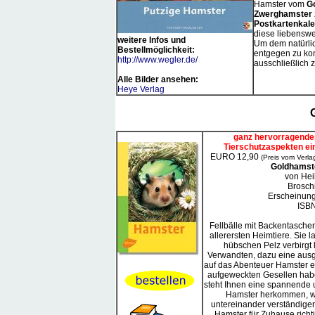
Hamster vom
G
Zwerghamster
Postkartenkal
diese liebenswe
weitere Infos und
Um dem natürli
Bestellmöglichkeit:
entgegen zu ko
http://www.wegler.de/
ausschließlich z
Alle Bilder ansehen:
Heye Verlag
ganz hervorragende
Tierschutzaspekten ei
EURO 12,90
(Preis vom Verl
Goldhamste
von Hei
Broschi
Erscheinung
ISB
Fellbälle mit Backentaschen 
allerersten Heimtiere. Sie 
hübschen Pelz verbirgt 
Verwandten, dazu eine ausg
auf das Abenteuer Hamster ei
aufgeweckten Gesellen hab
steht Ihnen eine spannende u
Hamster herkommen, wie
untereinander verständigen
Hamster für Zuhause richti