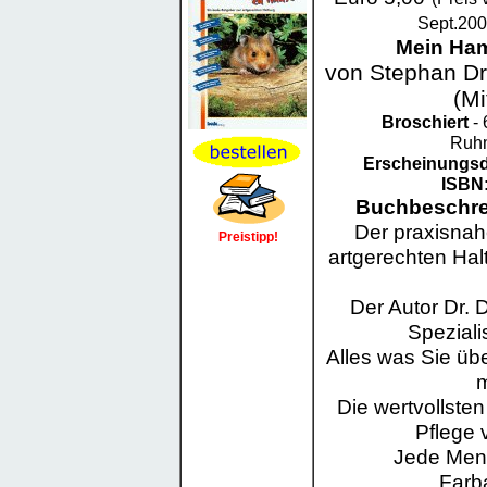
Sept.200
Mein Ham
von Stephan Dr
(Mi
Broschiert
- 
Ruh
Erscheinungs
ISBN
Buchbeschre
Der praxisnah
Preistipp!
artgerechten Hal
Der Autor Dr. 
Spezialis
Alles was Sie üb
Die wertvollste
Pflege 
Jede Men
Farb