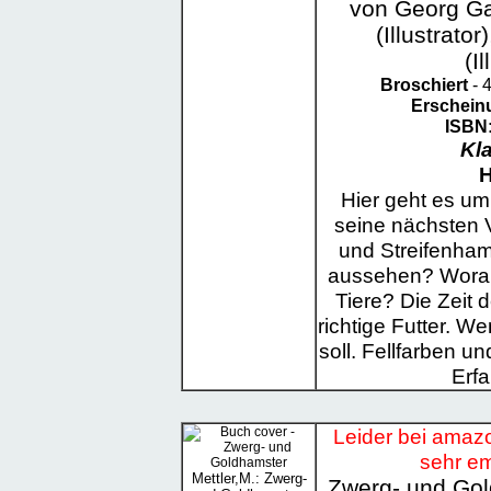
von Georg G
(Illustrato
(Il
Broschiert
- 4
Erschein
ISBN
Kl
H
Hier geht es u
seine nächsten 
und Streifenhams
aussehen? Wora
Tiere? Die Zeit
richtige Futter. 
soll. Fellfarben un
Erfa
Leider bei amazo
sehr em
Mettler,M.: Zwerg-
Zwerg- und Gol