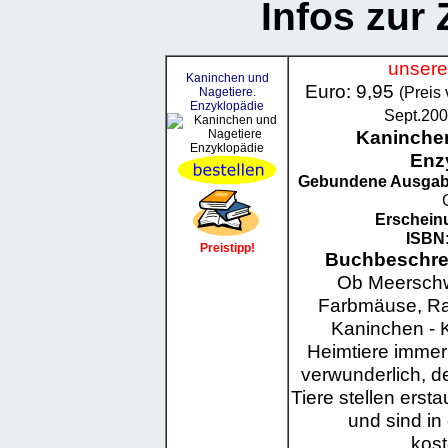
Infos zur
unsere
Kaninchen und
Euro: 9,95
(Preis
Nagetiere.
Enzyklopädie
Sept.200
Kaninchen
Enz
Gebundene Ausga
Erschein
ISBN
Preistipp!
Buchbeschre
Ob Meerschw
Farbmäuse, Rat
Kaninchen - K
Heimtiere immer b
verwunderlich, d
Tiere stellen ers
und sind in
kost