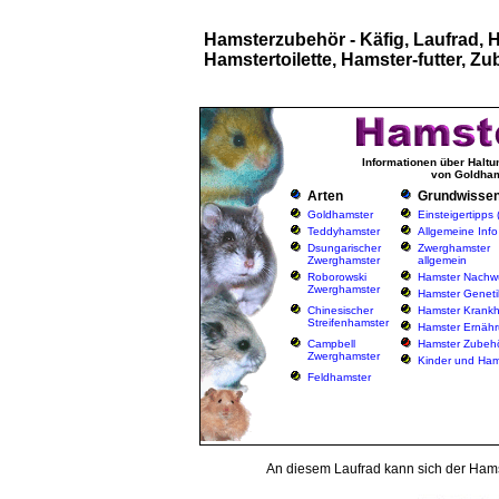
Hamsterzubehör - Käfig, Laufrad, 
Hamstertoilette, Hamster-futter, Z
Informationen über Haltu
von Goldham
Arten
Grundwisse
Goldhamster
Einsteigertipps
Teddyhamster
Allgemeine Info
Dsungarischer
Zwerghamster
Zwerghamster
allgemein
Roborowski
Hamster Nachw
Zwerghamster
Hamster Geneti
Chinesischer
Hamster Krankh
Streifenhamster
Hamster Ernäh
Campbell
Hamster Zubeh
Zwerghamster
Kinder und Ham
Feldhamster
An diesem Laufrad kann sich der Hamst